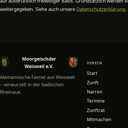
auf ausdrücklich freiwilliger Basis. Grundsätzlich werden k
weitergegeben. Siehe auch unsere
Datenschutzerklärung
.
Moorgeischder
VEREIN
Weisweil e.V.
Start
Alemannische Fasnet aus Weisweil
Zunft
– verwurzelt in der badischen
Narren
Rheinaue.
Termine
Zunftrat
Mitmachen